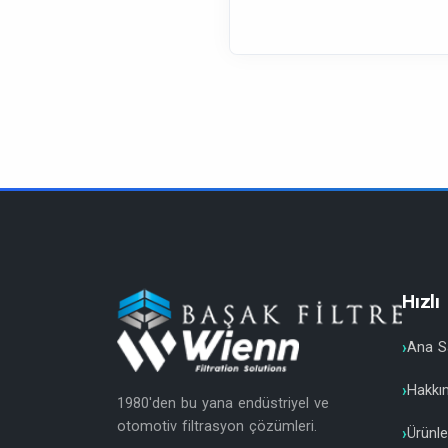
Hızlı
Ana S
Hakkı
1980'den bu yana endüstriyel ve
otomotiv filtrasyon çözümleri.
Ürünle