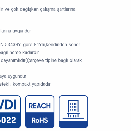
ır ve çok değişken çalışma şartlarına
arına uygundur
IN 53438’e göre F1’dir,kendinden söner
ağıl neme kadardır
 dayanımlıdır(Çerçeve tipine bağlı olarak
yaya uygundur
tekli, kompakt yapıdadır