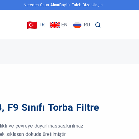
Nereden Satın Alınır
Bayilik Talebi
Bize Ulaşın
TR
EN
RU
, F9 Sınıfı Torba Filtre
ğlıklı ve çevreye duyarlı,hassas,kırılmaz
ek sıklaşan dokuda üretilmiştir.