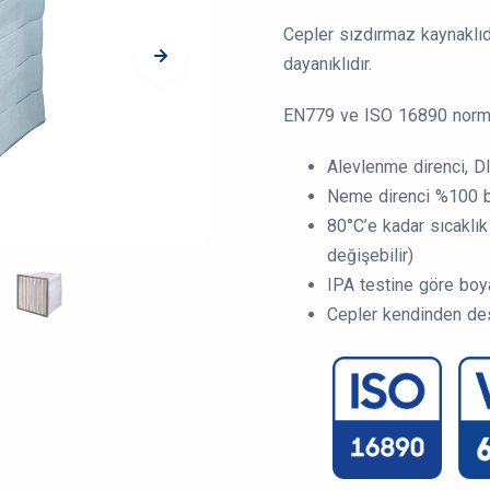
Cepler sızdırmaz kaynaklıd
dayanıklıdır.
EN779 ve ISO 16890 norml
Alevlenme direnci, D
Neme direnci %100 b
80°C’e kadar sıcaklık
değişebilir)
IPA testine göre bo
Cepler kendinden des